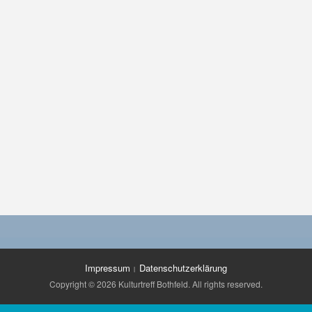
s
Impressum
Datenschutzerklärung
Copyright © 2026 Kulturtreff Bothfeld. All rights reserved.