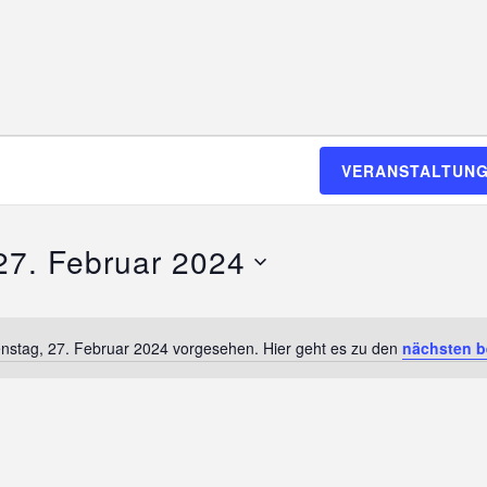
VERANSTALTUNG
27. Februar 2024
enstag, 27. Februar 2024 vorgesehen. Hier geht es zu den
nächsten b
H
i
n
w
e
i