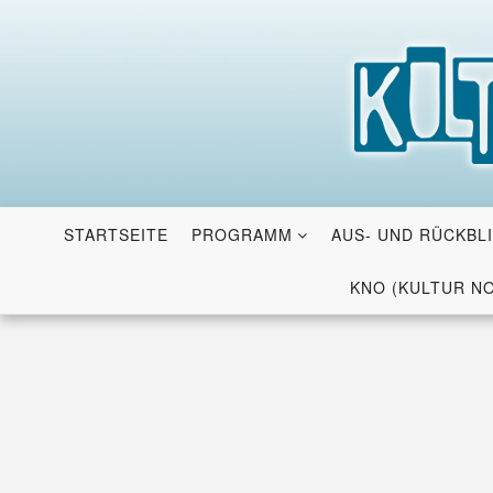
Skip
to
content
STARTSEITE
PROGRAMM
AUS- UND RÜCKBL
KNO (KULTUR N