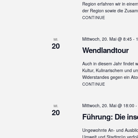
c
Region erfahren wir in eine
h
A
der Region sowie die Zusa
V
n
CONTINUE
e
r
s
a
i
Mittwoch, 20. Mai @ 8:45
-
1
MI.
n
20
s
Wendlandtour
c
t
h
a
Auch in diesem Jahr findet w
l
t
Kultur, Kulinarischem und ur
t
Widerstandes gegen ein Atom
e
u
CONTINUE
n
n
g
,
e
Mittwoch, 20. Mai @ 18:00
MI.
n
20
N
Führung: Die ins
S
c
a
h
Ungewohnte An- und Ausbli
v
l
Umwelt und Stadtgrün verfolg