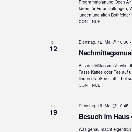
Programmplanung Open Air -
w
e
Ideen für Veranstaltungen, 
u
o
n
jungen und alten Bothfelde
r
n
.
CONTINUE
t
e
g
i
e
n
Dienstag, 12. Mai @ 16:30
DI.
12
g
n
Nachmittagsmus
e
S
b
Aus der Mittagsmusik wird d
e
u
Tasse Kaffee oder Tee auf u
n
finden draußen statt – bei 
c
.
CONTINUE
S
h
u
e
c
Dienstag, 19. Mai @ 10:45
h
DI.
u
19
e
Besuch im Haus 
n
n
a
d
Was genau macht eigentlich