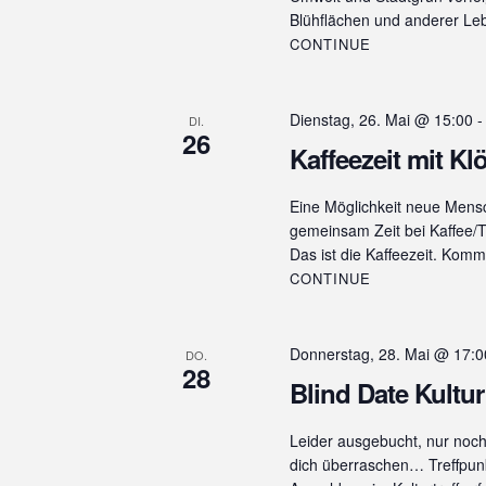
ü
i
Blühflächen und anderer L
s
CONTINUE
g
s
e
a
l
Dienstag, 26. Mai @ 15:00
DI.
t
w
26
Kaffeezeit mit K
o
i
r
o
t
Eine Möglichkeit neue Mensc
.
gemeinsam Zeit bei Kaffee/T
n
Das ist die Kaffeezeit. Kom
CONTINUE
Donnerstag, 28. Mai @ 17:0
DO.
28
Blind Date Kultur
Leider ausgebucht, nur noch
dich überraschen… Treffpunk