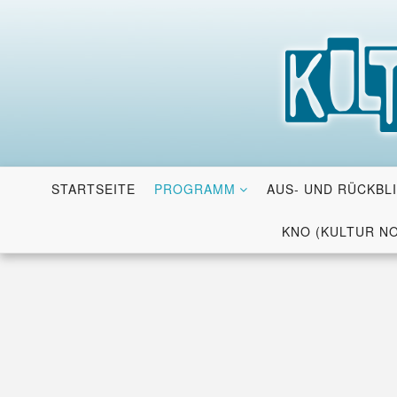
Skip
to
content
STARTSEITE
PROGRAMM
AUS- UND RÜCKBL
KNO (KULTUR N