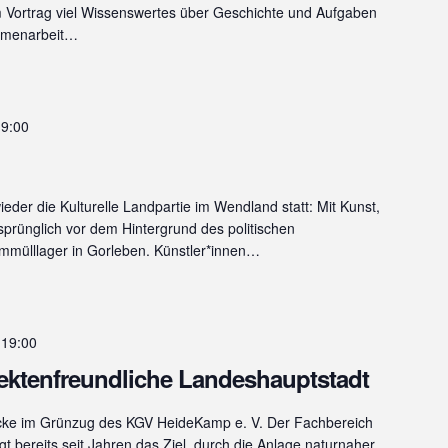
m Vortrag viel Wissenswertes über Geschichte und Aufgaben
mmenarbeit…
9:00
ieder die Kulturelle Landpartie im Wendland statt: Mit Kunst,
sprünglich vor dem Hintergrund des politischen
mülllager in Gorleben. Künstler*innen…
-
19:00
ektenfreundliche Landeshauptstadt
cke im Grünzug des KGV HeideKamp e. V. Der Fachbereich
t bereits seit Jahren das Ziel, durch die Anlage naturnaher