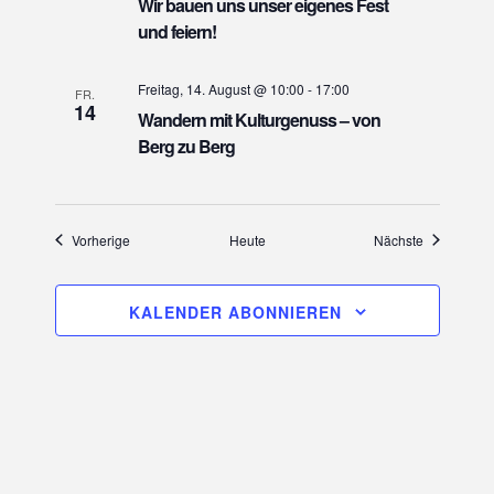
Wir bauen uns unser eigenes Fest
a
und feiern!
v
i
Freitag, 14. August @ 10:00
-
17:00
FR.
g
14
Wandern mit Kulturgenuss – von
a
Berg zu Berg
t
i
o
Veranstaltungen
Veranstaltu
Vorherige
Heute
Nächste
n
KALENDER ABONNIEREN