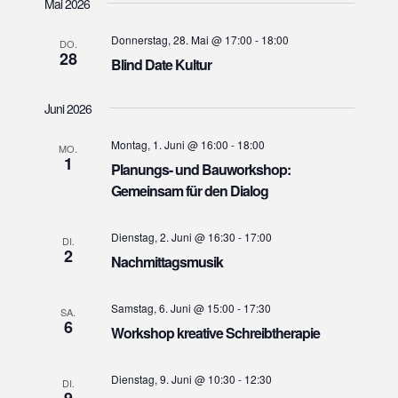
Mai 2026
a
r
r
t
a
a
Donnerstag, 28. Mai @ 17:00
-
18:00
u
DO.
n
28
n
Blind Date Kultur
m
s
w
s
t
ä
Juni 2026
t
a
h
a
l
l
Montag, 1. Juni @ 16:00
-
18:00
MO.
l
1
e
Planungs- und Bauworkshop:
t
n
t
Gemeinsam für den Dialog
u
.
u
n
n
g
Dienstag, 2. Juni @ 16:30
-
17:00
DI.
2
g
Nachmittagsmusik
A
e
n
s
n
Samstag, 6. Juni @ 15:00
-
17:30
SA.
6
i
Workshop kreative Schreibtherapie
S
c
u
h
Dienstag, 9. Juni @ 10:30
-
12:30
c
DI.
9