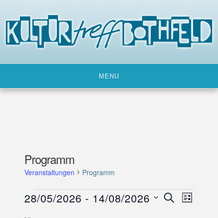
Skip
to
content
MENU
Programm
Veranstaltungen
Programm
Veranstaltungen
28/05/2026
 - 
14/08/2026
V
V
SUCHE
LISTE
e
e
D