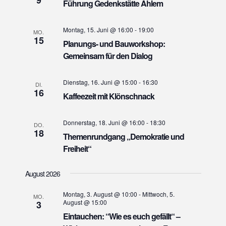
t
Führung Gedenkstätte Ahlem
h
e
e
n
Montag, 15. Juni @ 16:00
-
19:00
MO.
u
15
-
Planungs- und Bauworkshop:
n
N
Gemeinsam für den Dialog
d
a
A
v
Dienstag, 16. Juni @ 15:00
-
16:30
DI.
n
16
i
Kaffeezeit mit Klönschnack
s
g
i
a
Donnerstag, 18. Juni @ 16:00
-
18:30
DO.
18
t
c
Themenrundgang „Demokratie und
i
h
Freiheit“
o
t
n
August 2026
e
n
Montag, 3. August @ 10:00
-
Mittwoch, 5.
MO.
August @ 15:00
3
,
Eintauchen: “Wie es euch gefällt“ –
N