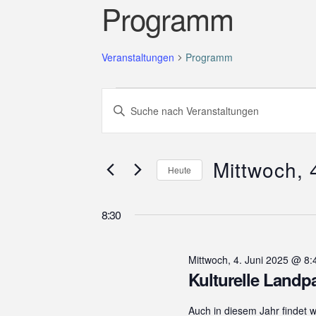
Programm
Veranstaltungen
Programm
Veranstaltungen
V
B
für
i
e
t
Mittwoch,
r
t
Mittwoch, 
e
4.
a
Heute
S
D
Juni
n
c
a
h
8:30
2025
s
t
l
u
t
ü
m
s
Mittwoch, 4. Juni 2025 @ 8:
a
w
Kulturelle Landp
s
ä
l
e
h
l
Auch in diesem Jahr findet w
t
l