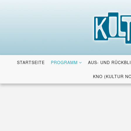
Skip
to
content
STARTSEITE
PROGRAMM
AUS- UND RÜCKBL
KNO (KULTUR N