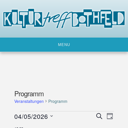
Skip
to
content
MENU
Programm
Veranstaltungen
Programm
Veranstaltungen
04/05/2026
V
V
SUCHE
TAG
für
e
e
D