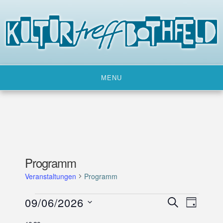
Skip
to
content
MENU
Programm
Veranstaltungen
Programm
Veranstaltungen
09/06/2026
V
V
SUCHE
TAG
für
e
e
D