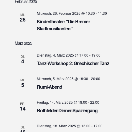
Februar 2025
a
r
r
t
a
a
Mittwoch, 26. Februar 2025 @ 10:30
-
11:30
u
MI.
n
26
n
Kindertheater: “Die Bremer
m
s
w
Stadtmusikanten”
s
t
ä
t
a
h
März 2025
a
l
l
l
e
Dienstag, 4. März 2025 @ 17:00
-
19:00
t
DI.
n
4
t
Tanz-Workshop 2: Griechischer Tanz
u
.
u
n
n
g
Mittwoch, 5. März 2025 @ 18:30
-
20:00
MI.
5
g
Rumi-Abend
A
e
n
s
n
Freitag, 14. März 2025 @ 18:00
-
22:00
FR.
14
i
Bothfelder-Dinner-Spaziergang
S
c
u
h
Dienstag, 18. März 2025 @ 15:00
-
17:00
c
DI.
18