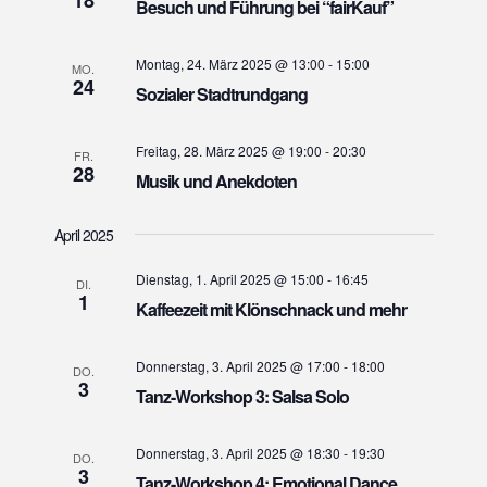
t
Besuch und Führung bei “fairKauf”
h
e
e
n
Montag, 24. März 2025 @ 13:00
-
15:00
MO.
u
24
-
Sozialer Stadtrundgang
n
N
d
a
Freitag, 28. März 2025 @ 19:00
-
20:30
FR.
A
28
v
Musik und Anekdoten
n
i
s
g
April 2025
i
a
Dienstag, 1. April 2025 @ 15:00
-
16:45
t
DI.
c
1
Kaffeezeit mit Klönschnack und mehr
i
h
o
t
Donnerstag, 3. April 2025 @ 17:00
-
18:00
n
DO.
e
3
Tanz-Workshop 3: Salsa Solo
n
,
Donnerstag, 3. April 2025 @ 18:30
-
19:30
DO.
N
3
Tanz-Workshop 4: Emotional Dance