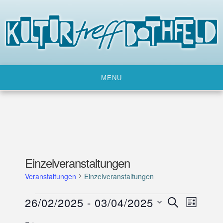
Skip
to
content
MENU
Einzelveranstaltungen
Veranstaltungen
Einzelveranstaltungen
Veranstaltungen
26/02/2025
 - 
03/04/2025
V
V
SUCHE
LISTE
e
e
D