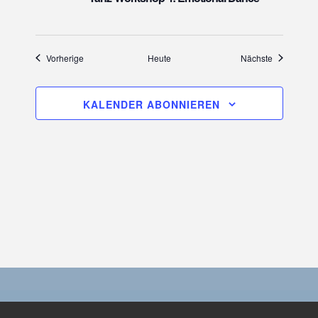
a
v
i
Veranstaltungen
Veranstaltu
Vorherige
Heute
Nächste
g
a
KALENDER ABONNIEREN
t
i
o
n