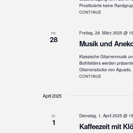
ü
i
Prostituierte keine Randgru
s
CONTINUE
g
s
e
a
l
Freitag, 28. März 2025 @ 1
FR.
t
w
28
Musik und Anek
o
i
r
o
t
Klassische Gitarrenmusik u
.
Bothfelders werden präsenti
n
Gitarrenstücke von Aguado, 
CONTINUE
April 2025
Dienstag, 1. April 2025 @ 1
DI.
1
Kaffeezeit mit K