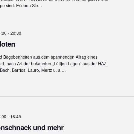
ppe sind. Erleben Sie…
9:00
-
20:30
doten
nd Begebenheiten aus dem spannenden Alltag eines
ert, nach Art der bekannten „Lüttjen Lagen“ aus der HAZ.
Bach, Barrios, Lauro, Mertz u. a.…
5:00
-
16:45
lönschnack und mehr