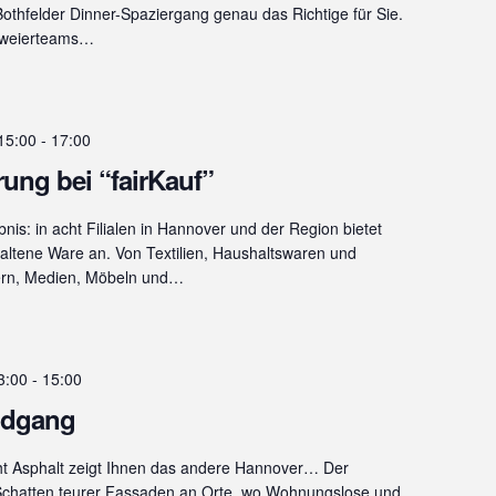
Bothfelder Dinner-Spaziergang genau das Richtige für Sie.
 Zweierteams…
15:00
-
17:00
ng bei “fairKauf”
is: in acht Filialen in Hannover und der Region bietet
haltene Ware an. Von Textilien, Haushaltswaren und
hern, Medien, Möbeln und…
3:00
-
15:00
ndgang
t Asphalt zeigt Ihnen das andere Hannover… Der
 Schatten teurer Fassaden an Orte, wo Wohnungslose und