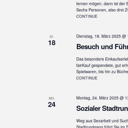
c
lernen mögen, dann ist der 
h
A
Sechs Personen, also drei
V
n
CONTINUE
e
r
s
a
i
Dienstag, 18. März 2025 @ 
DI.
n
18
s
Besuch und Führu
c
t
h
a
Das besondere Einkaufserlebn
l
t
fairKauf gespendete, gut er
t
Spielwaren, bis hin zu Büc
e
u
CONTINUE
n
n
g
,
e
Montag, 24. März 2025 @ 1
MO.
n
24
N
Sozialer Stadtru
S
c
a
h
Weg aus Sexarbeit und Such
v
l
Stadtrundgang führt Sie im