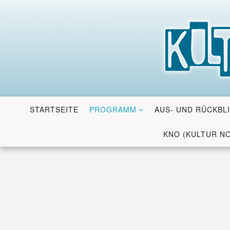
Skip
to
content
STARTSEITE
PROGRAMM
AUS- UND RÜCKBL
KNO (KULTUR N