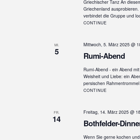
Griechischer Tanz An diese
w
e
Griechenland ausprobieren.
u
o
n
verbindet die Gruppe und loc
r
n
.
CONTINUE
t
e
g
i
e
n
Mittwoch, 5. März 2025 @ 1
MI.
5
g
n
Rumi-Abend
e
S
b
Rumi-Abend - ein Abend mi
e
u
Weisheit und Liebe: ein Abe
n
persischen Rahmentrommel 
c
.
CONTINUE
S
h
u
e
c
Freitag, 14. März 2025 @ 1
h
FR.
u
14
e
Bothfelder-Dinne
n
n
a
d
Wenn Sie gerne kochen und