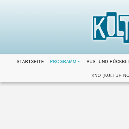
Skip
to
content
STARTSEITE
PROGRAMM
AUS- UND RÜCKBL
KNO (KULTUR N