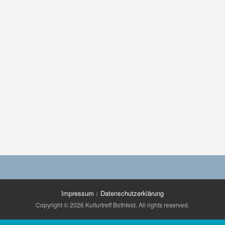
s
Impressum
Datenschutzerklärung
Copyright © 2026 Kulturtreff Bothfeld. All rights reserved.