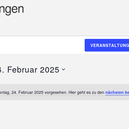
ungen
VERANSTALTUNG
4. Februar 2025
ontag, 24. Februar 2025 vorgesehen. Hier geht es zu den
nächsten b
H
i
n
w
e
i