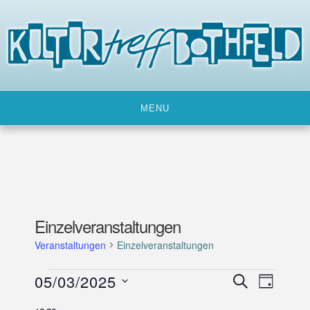
Skip
to
content
MENU
Einzelveranstaltungen
Veranstaltungen
Einzelveranstaltungen
Veranstaltungen
05/03/2025
V
V
SUCHE
TAG
für
e
e
D