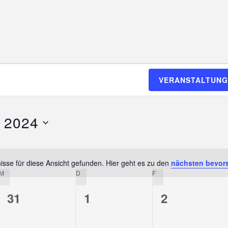
VERANSTALTUNG
r 2024
sse für diese Ansicht gefunden. Hier geht es zu den
nächsten bevor
H
M
MITTWOCH
D
DONNERSTAG
F
FREITAG
i
n
0
0
0
31
1
2
w
V
V
V
e
i