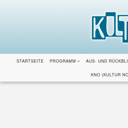
Skip
to
content
STARTSEITE
PROGRAMM
AUS- UND RÜCKBL
KNO (KULTUR N