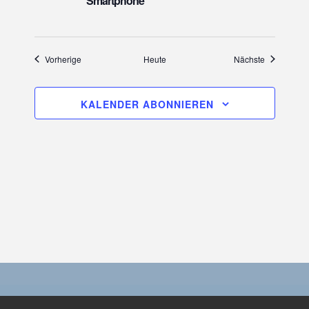
Smartphone
Veranstaltungen
Veranstaltu
Vorherige
Heute
Nächste
KALENDER ABONNIEREN