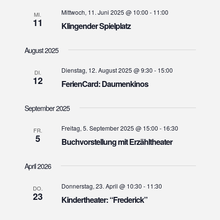
t
h
Mittwoch, 11. Juni 2025 @ 10:00
-
11:00
e
MI.
e
11
Klingender Spielplatz
n
u
-
n
August 2025
N
d
a
Dienstag, 12. August 2025 @ 9:30
-
15:00
DI.
A
v
12
FerienCard: Daumenkinos
n
i
s
g
September 2025
i
a
t
Freitag, 5. September 2025 @ 15:00
-
16:30
c
FR.
5
Buchvorstellung mit Erzähltheater
i
h
o
t
April 2026
n
e
n
Donnerstag, 23. April @ 10:30
-
11:30
DO.
23
,
Kindertheater: “Frederick”
N