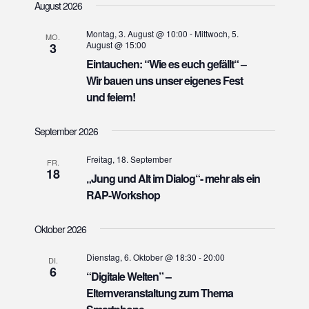
August 2026
a
v
Montag, 3. August @ 10:00
-
Mittwoch, 5.
MO.
August @ 15:00
3
i
Eintauchen: “Wie es euch gefällt“ –
g
Wir bauen uns unser eigenes Fest
a
und feiern!
t
i
September 2026
o
Freitag, 18. September
n
FR.
18
„Jung und Alt im Dialog“- mehr als ein
RAP-Workshop
Oktober 2026
Dienstag, 6. Oktober @ 18:30
-
20:00
DI.
6
“Digitale Welten” –
Elternveranstaltung zum Thema