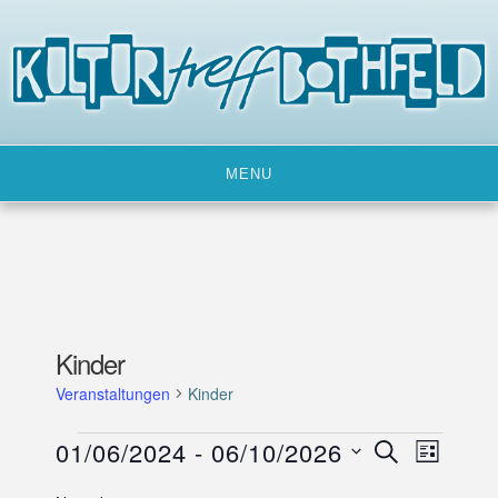
Skip
to
content
MENU
Kinder
Veranstaltungen
Kinder
Veranstaltungen
01/06/2024
 - 
06/10/2026
V
V
SUCHE
LISTE
e
e
D