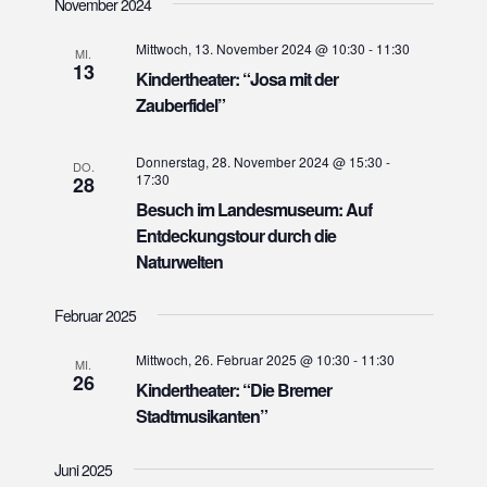
November 2024
a
r
r
t
a
a
Mittwoch, 13. November 2024 @ 10:30
-
11:30
u
MI.
n
13
n
Kindertheater: “Josa mit der
m
s
w
Zauberfidel”
s
t
ä
t
a
h
Donnerstag, 28. November 2024 @ 15:30
-
a
DO.
l
l
17:30
28
l
e
t
Besuch im Landesmuseum: Auf
n
t
Entdeckungstour durch die
u
.
u
Naturwelten
n
n
g
Februar 2025
g
A
e
n
Mittwoch, 26. Februar 2025 @ 10:30
-
11:30
MI.
s
n
26
Kindertheater: “Die Bremer
i
S
Stadtmusikanten”
c
u
h
c
Juni 2025