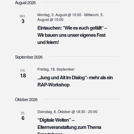
August 2026
a
v
Montag, 3. August @ 10:00
-
Mittwoch, 5.
MO.
August @ 15:00
3
i
Eintauchen: “Wie es euch gefällt“ –
g
Wir bauen uns unser eigenes Fest
a
und feiern!
t
i
September 2026
o
Freitag, 18. September
n
FR.
18
„Jung und Alt im Dialog“- mehr als ein
RAP-Workshop
Oktober 2026
Dienstag, 6. Oktober @ 18:30
-
20:00
DI.
6
“Digitale Welten” –
Elternveranstaltung zum Thema