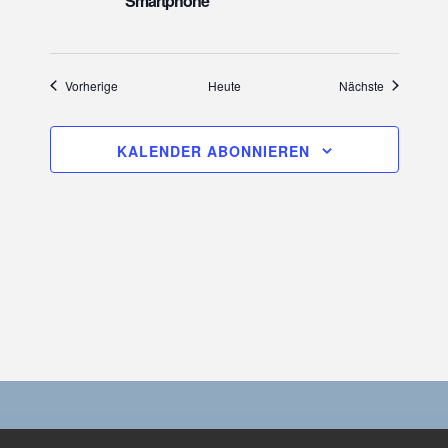
Smartphone
Veranstaltungen
Veranstaltu
Vorherige
Heute
Nächste
KALENDER ABONNIEREN