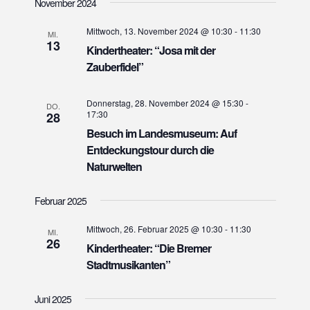
November 2024
a
r
r
t
a
a
Mittwoch, 13. November 2024 @ 10:30
-
11:30
u
MI.
n
13
n
Kindertheater: “Josa mit der
m
s
w
Zauberfidel”
s
t
ä
t
a
h
Donnerstag, 28. November 2024 @ 15:30
-
a
DO.
l
l
17:30
28
l
e
t
Besuch im Landesmuseum: Auf
n
t
Entdeckungstour durch die
u
.
u
Naturwelten
n
n
g
Februar 2025
g
A
e
n
Mittwoch, 26. Februar 2025 @ 10:30
-
11:30
MI.
s
n
26
Kindertheater: “Die Bremer
i
S
Stadtmusikanten”
c
u
h
c
Juni 2025