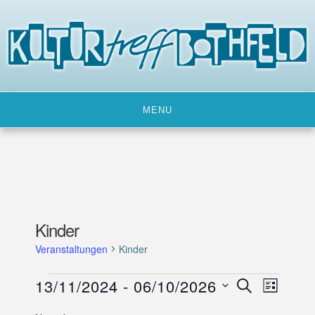
Skip
to
content
MENU
Kinder
Veranstaltungen
Kinder
Veranstaltungen
13/11/2024
 - 
06/10/2026
V
V
SUCHE
LISTE
e
e
D