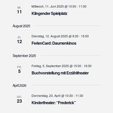
t
h
Mittwoch, 11. Juni 2025 @ 10:00
-
11:00
e
MI.
e
11
Klingender Spielplatz
n
u
-
n
August 2025
N
d
a
Dienstag, 12. August 2025 @ 9:30
-
15:00
DI.
A
v
12
FerienCard: Daumenkinos
n
i
s
g
September 2025
i
a
t
Freitag, 5. September 2025 @ 15:00
-
16:30
c
FR.
5
Buchvorstellung mit Erzähltheater
i
h
o
t
April 2026
n
e
n
Donnerstag, 23. April @ 10:30
-
11:30
DO.
23
,
Kindertheater: “Frederick”
N