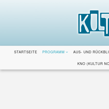
Skip
to
content
STARTSEITE
PROGRAMM
AUS- UND RÜCKBL
KNO (KULTUR N