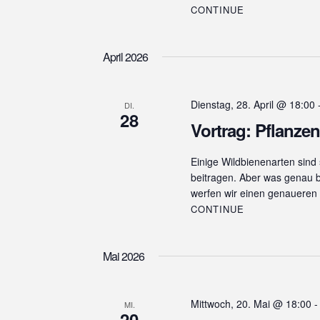
ü
CONTINUE
i
s
g
s
April 2026
e
a
l
t
w
o
Dienstag, 28. April @ 18:00
DI.
i
28
r
Vortrag: Pflanze
o
t
.
n
Einige Wildbienenarten sind 
beitragen. Aber was genau b
werfen wir einen genaueren
CONTINUE
Mai 2026
Mittwoch, 20. Mai @ 18:00
MI.
20