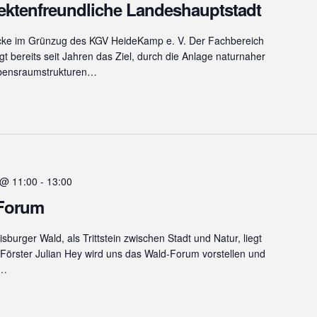
ektenfreundliche Landeshauptstadt
cke im Grünzug des KGV HeideKamp e. V. Der Fachbereich
t bereits seit Jahren das Ziel, durch die Anlage naturnaher
ebensraumstrukturen…
 @ 11:00
-
13:00
-Forum
burger Wald, als Trittstein zwischen Stadt und Natur, liegt
örster Julian Hey wird uns das Wald-Forum vorstellen und
g…