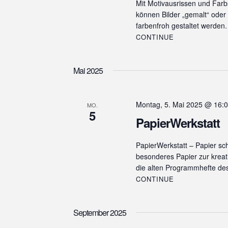
Mit Motivausrissen und Farb
w
e
können Bilder „gemalt“ ode
u
o
n
farbenfroh gestaltet werden
r
n
.
CONTINUE
t
e
g
i
e
Mai 2025
n
g
n
e
S
Montag, 5. Mai 2025 @ 16:
b
MO.
5
e
u
PapierWerkstatt
n
c
.
PapierWerkstatt – Papier s
S
h
besonderes Papier zur kreat
u
die alten Programmhefte des 
e
c
CONTINUE
h
u
e
n
n
September 2025
a
d