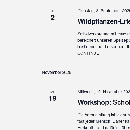
c
h
A
Dienstag, 2. September 202
DI.
V
2
n
Wildpflanzen-Erl
e
r
s
a
Selbstversorgung mit essbar
i
n
bereichert unseren Speisepl
s
c
bestimmen und erkennen di
t
CONTINUE
h
a
l
t
t
November 2025
e
u
n
n
g
Mittwoch, 19. November 20
MI.
,
e
19
Workshop: Schok
n
N
S
Die Veranstaltung ist leider
c
a
fast jeder Mensch. Daher kan
h
v
Herkunft - und natürlich üb
l