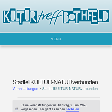
Skip
to
content
MENU
StadteilKULTUR-NATURverbunden
Veranstaltungen
StadteilKULTUR-NATURverbunden
Veranstaltungen
Keine Veranstaltungen für Dienstag, 9. Juni 2026
für
vorgesehen. Hier geht es zu den
nächsten
H