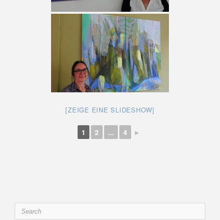
[ZEIGE EINE SLIDESHOW]
1
2
...
4
►
Search
for: