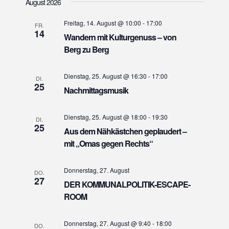
August 2026
a
r
r
t
a
a
Freitag, 14. August @ 10:00
-
17:00
u
FR.
n
14
n
Wandern mit Kulturgenuss – von
m
s
w
Berg zu Berg
s
t
ä
t
a
h
Dienstag, 25. August @ 16:30
-
17:00
a
DI.
l
l
25
Nachmittagsmusik
l
e
t
n
t
u
.
Dienstag, 25. August @ 18:00
-
19:30
DI.
u
n
25
Aus dem Nähkästchen geplaudert –
n
g
mit „Omas gegen Rechts“
g
A
e
n
Donnerstag, 27. August
DO.
s
n
27
DER KOMMUNALPOLITIK-ESCAPE-
i
S
ROOM
c
u
h
c
Donnerstag, 27. August @ 9:40
-
18:00
DO.