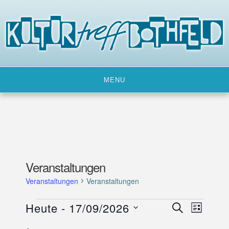
Skip
to
content
MENU
Veranstaltungen
Veranstaltungen
Veranstaltungen
Veranstaltungen
Heute
 - 
17/09/2026
V
V
SUCHE
LISTE
e
e
D