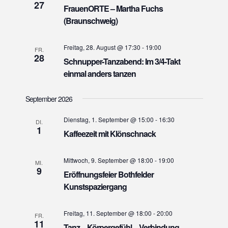
t
27
h
FrauenORTE – Martha Fuchs
e
(Braunschweig)
e
n
u
-
Freitag, 28. August @ 17:30
-
19:00
n
FR.
N
28
Schnupper-Tanzabend: Im 3/4-Takt
d
a
einmal anders tanzen
A
v
n
i
September 2026
s
g
i
a
Dienstag, 1. September @ 15:00
-
16:30
DI.
1
Kaffeezeit mit Klönschnack
t
c
i
h
o
Mittwoch, 9. September @ 18:00
-
19:00
t
MI.
9
n
Eröffnungsfeier Bothfelder
e
Kunstspaziergang
n
,
Freitag, 11. September @ 18:00
-
20:00
FR.
N
11
Tanz – Körpergefühl – Verbindung