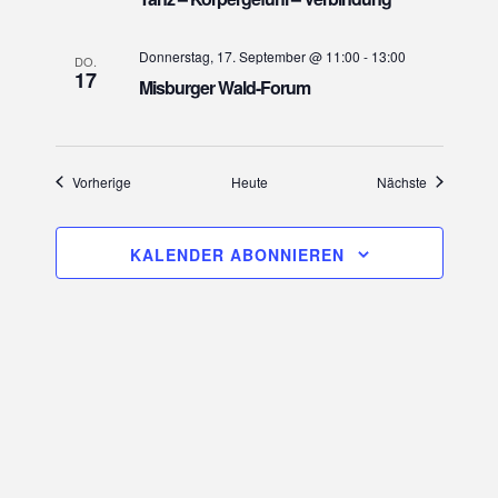
a
v
Donnerstag, 17. September @ 11:00
-
13:00
DO.
i
17
Misburger Wald-Forum
g
a
t
Veranstaltungen
Veranstaltu
Vorherige
Heute
Nächste
i
o
KALENDER ABONNIEREN
n