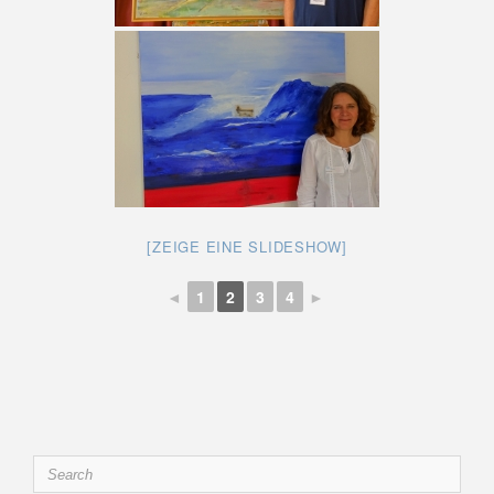
[ZEIGE EINE SLIDESHOW]
◄
1
2
3
4
►
Search
for: