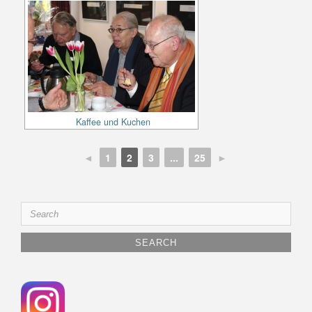
Kaffee und Kuchen
◄
1
2
3
...
25
►
Search
for: