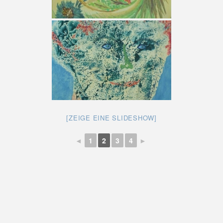
[ZEIGE EINE SLIDESHOW]
◄
1
2
3
4
►