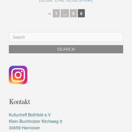
◄
1
...
5
6
Search
for:
Kontakt
Kulturtreff Bothfeld e.V
Klein-Buchholzer Kirchweg 9
30659 Hannover