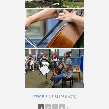
[ZEIGE EINE SLIDESHOW]
1
2
...
6
►