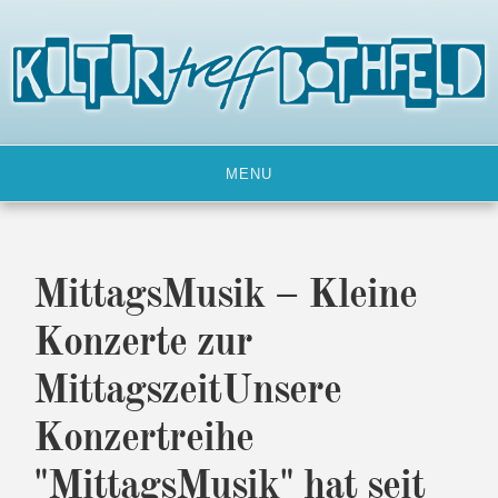
Skip
to
content
MENU
MittagsMusik – Kleine
Konzerte zur
MittagszeitUnsere
Konzertreihe
"MittagsMusik" hat seit