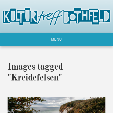
Skip
to
content
MENU
Images tagged
"Kreidefelsen"