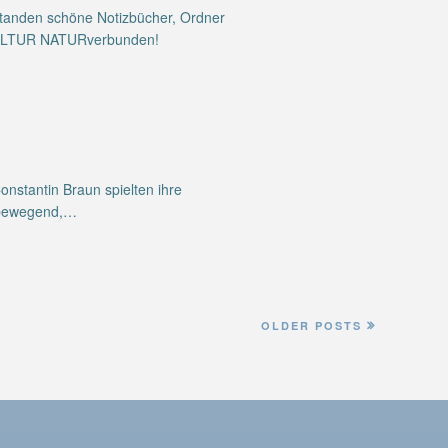
tstanden schöne Notizbücher, Ordner
ilKULTUR NATURverbunden!
nstantin Braun spielten ihre
d bewegend,…
OLDER POSTS