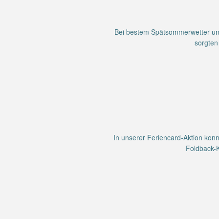
Bei bestem Spätsommerwetter und m
sorgten
In unserer Feriencard-Aktion konnt
Foldback-K