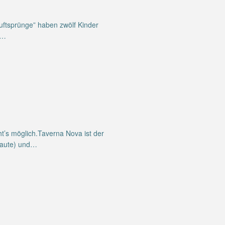
uftsprünge” haben zwölf Kinder
,…
t’s möglich.Taverna Nova ist der
Laute) und…