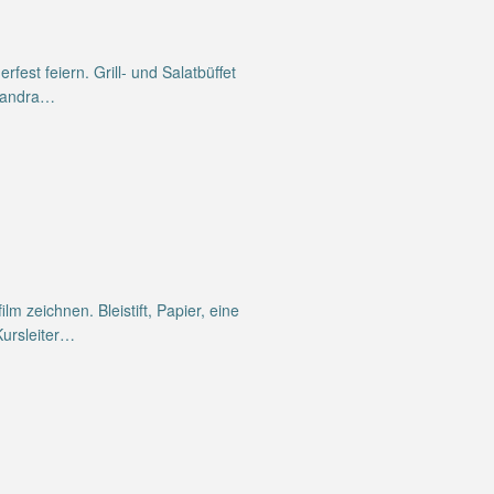
est feiern. Grill- und Salatbüffet
ksandra…
m zeichnen. Bleistift, Papier, eine
Kursleiter…