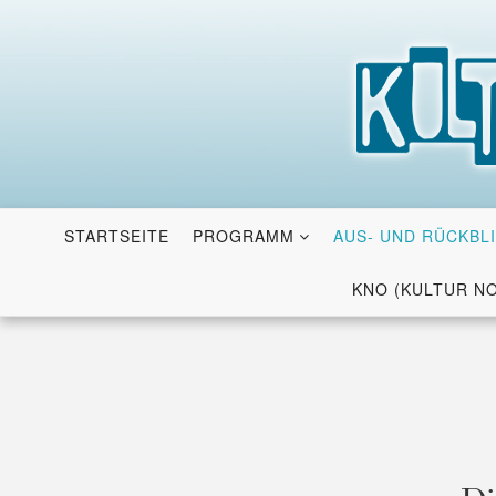
Skip
to
content
STARTSEITE
PROGRAMM
AUS- UND RÜCKBL
KNO (KULTUR N