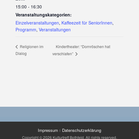
15:00 - 16:30
Veranstaltungskategorien:
Einzelveranstaltungen
,
Kaffeezeit für SeniorInnen
,
Programm
,
Veranstaltungen
Kindertheater: “Dornröschen hat
Religionen im
Dialog
verschlafen”
Impressum
Datenschutzerklärung
Copyright © 2026 Kulturtreff Bothfeld. All rights reserved.