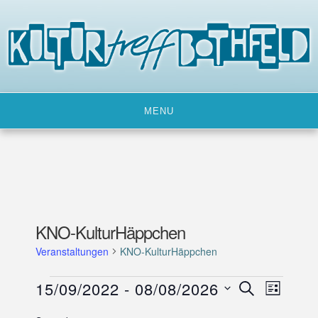
Skip
to
content
MENU
KNO-KulturHäppchen
Veranstaltungen
KNO-KulturHäppchen
Veranstaltungen
15/09/2022
 - 
08/08/2026
V
V
SUCHE
LISTE
e
e
D