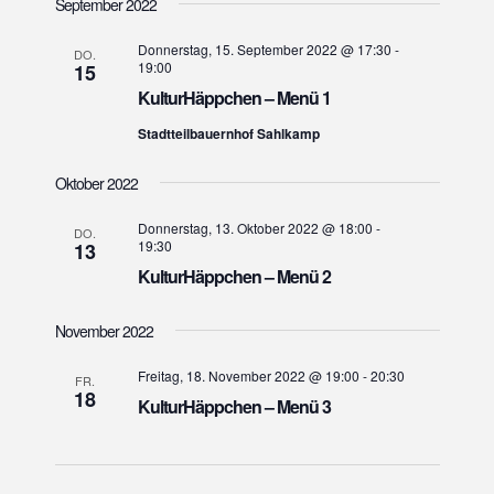
September 2022
a
r
r
t
a
a
Donnerstag, 15. September 2022 @ 17:30
-
u
DO.
n
19:00
15
n
m
s
KulturHäppchen – Menü 1
w
s
t
ä
Stadtteilbauernhof Sahlkamp
t
a
h
a
l
l
Oktober 2022
l
e
t
n
t
Donnerstag, 13. Oktober 2022 @ 18:00
-
DO.
u
19:30
13
.
u
n
KulturHäppchen – Menü 2
n
g
g
A
November 2022
e
n
Freitag, 18. November 2022 @ 19:00
-
20:30
s
FR.
n
18
KulturHäppchen – Menü 3
i
S
c
u
h
c