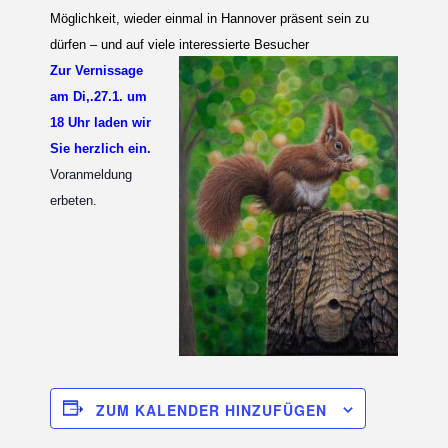
Möglichkeit, wieder einmal in Hannover präsent sein zu
dürfen – und auf viele interessierte Besucher
Zur Vernissage
am Di,.27.1. um
18 Uhr laden wir
Sie herzlich ein.
Voranmeldung
erbeten.
ZUM KALENDER HINZUFÜGEN