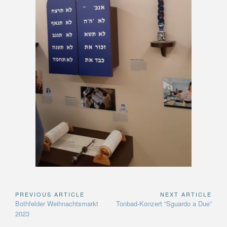
PREVIOUS ARTICLE
NEXT ARTICLE
Beitragsnavigation
Previous
Next
Bothfelder Weihnachtsmarkt
Tonbad-Konzert “Sguardo a Due”
Article:
Article:
2023