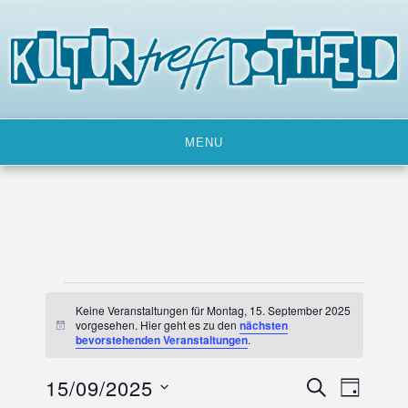
Skip
to
content
MENU
Veranstaltungen
Keine Veranstaltungen für Montag, 15. September 2025
für
vorgesehen. Hier geht es zu den
nächsten
H
bevorstehenden Veranstaltungen
.
i
Montag,
n
w
15/09/2025
15.
V
V
SUCHE
e
TAG
i