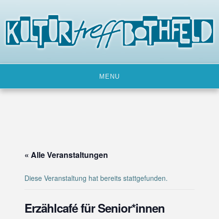
Skip
to
content
MENU
« Alle Veranstaltungen
Diese Veranstaltung hat bereits stattgefunden.
Erzählcafé für Senior*innen