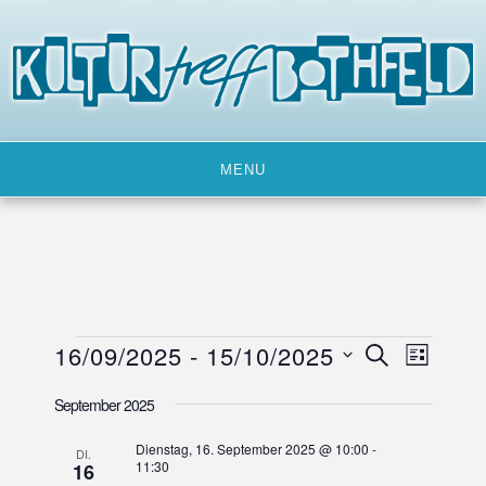
Skip
to
content
MENU
Veranstaltungen
16/09/2025
 - 
15/10/2025
V
V
SUCHE
LISTE
e
e
D
September 2025
a
r
r
t
a
a
Dienstag, 16. September 2025 @ 10:00
-
u
DI.
n
11:30
16
n
m