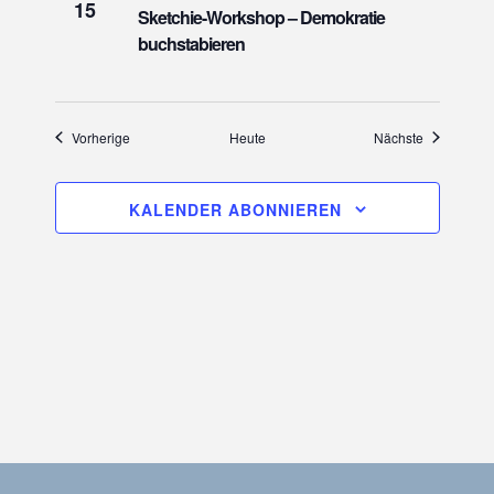
15
Sketchie-Workshop – Demokratie
g
buchstabieren
a
t
i
Veranstaltungen
Veranstaltu
Vorherige
Heute
Nächste
o
n
KALENDER ABONNIEREN