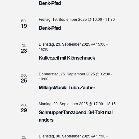
s
Denk-Pfad
w
s
t
ä
t
a
h
Freitag, 19. September 2025 @ 10:00
-
11:30
FR.
a
19
l
l
Denk-Pfad
l
e
t
n
t
u
Dienstag, 23. September 2025 @ 15:00
-
.
DI.
u
16:30
23
n
Kaffeezeit mit Klönschnack
n
g
g
A
Donnerstag, 25. September 2025 @ 12:30
-
e
n
DO.
13:00
25
s
n
MittagsMusik: Tuba-Zauber
i
S
c
u
Montag, 29. September 2025 @ 17:00
-
18:15
MO.
h
29
c
Schnupper-Tanzabend: 3/4-Takt mal
t
h
anders
e
e
n
u
Dienstag, 30. September 2025 @ 17:30
-
DI.