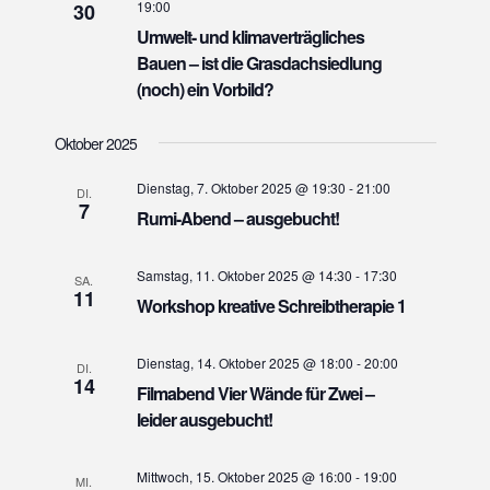
-
19:00
30
n
N
Umwelt- und klimaverträgliches
d
a
Bauen – ist die Grasdachsiedlung
A
v
(noch) ein Vorbild?
n
i
s
g
Oktober 2025
i
a
Dienstag, 7. Oktober 2025 @ 19:30
-
21:00
DI.
t
c
7
Rumi-Abend – ausgebucht!
i
h
o
t
Samstag, 11. Oktober 2025 @ 14:30
-
17:30
SA.
n
e
11
Workshop kreative Schreibtherapie 1
n
,
Dienstag, 14. Oktober 2025 @ 18:00
-
20:00
DI.
14
N
Filmabend Vier Wände für Zwei –
a
leider ausgebucht!
v
i
Mittwoch, 15. Oktober 2025 @ 16:00
-
19:00
MI.